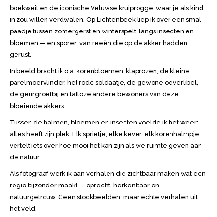
boekweit en de iconische Veluwse kruiprogge, waar je als kind
in zou willen verdwalen. Op Lichtenbeek liep ik over een smal
paadje tussen zomergerst en winterspelt, langs insecten en
bloemen — en sporen van reeën die op de akker hadden
gerust.
In beeld bracht ik o.a. korenbloemen, klaprozen, de kleine
parelmoervlinder, het rode soldaatje, de gewone oeverlibel,
de geurgroefbij en talloze andere bewoners van deze
bloeiende akkers.
Tussen de halmen, bloemen en insecten voelde ik het weer:
alles heeft zijn plek. Elk sprietje, elke kever, elk korenhalmpje
vertelt iets over hoe mooi het kan zijn als we ruimte geven aan
de natuur.
Als fotograaf werk ik aan verhalen die zichtbaar maken wat een
regio bijzonder maakt — oprecht, herkenbaar en
natuurgetrouw. Geen stockbeelden, maar echte verhalen uit
het veld.