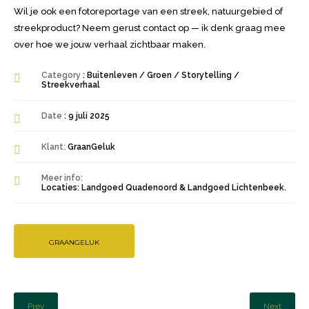
Wil je ook een fotoreportage van een streek, natuurgebied of
streekproduct? Neem gerust contact op — ik denk graag mee
over hoe we jouw verhaal zichtbaar maken.
Category
: Buitenleven / Groen / Storytelling /
Streekverhaal
Date
: 9 juli 2025
Klant:
GraanGeluk
Meer info:
Locaties: Landgoed Quadenoord & Landgoed Lichtenbeek.
GRAANGELUK
Prev
Next