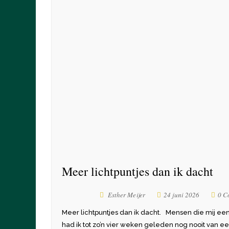
Meer lichtpuntjes dan ik dacht
Esther Meijer
24 juni 2026
0 C
Meer lichtpuntjes dan ik dacht. Mensen die mij een 
had ik tot zo’n vier weken geleden nog nooit van e