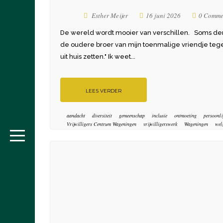
Esther Meijer
16 juni 2026
0 Comme
De wereld wordt mooier van verschillen. Soms den
de oudere broer van mijn toenmalige vriendje tegen z
uit huis zetten." Ik weet...
LEES VERDER
aandacht
diversiteit
gemeenschap
inclusie
ontmoeting
persoonli
Vrijwilligers Centrum Wageningen
vrijwilligerswerk
Wageningen
welz