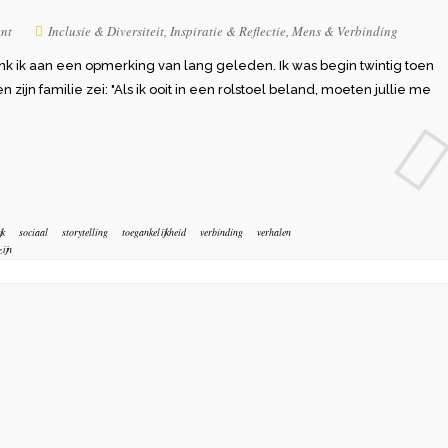
nt
Inclusie & Diversiteit
,
Inspiratie & Reflectie
,
Mens & Verbinding
k ik aan een opmerking van lang geleden. Ik was begin twintig toen
ijn familie zei: "Als ik ooit in een rolstoel beland, moeten jullie me
jk
sociaal
storytelling
toegankelijkheid
verbinding
verhalen
ijn