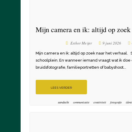
Mijn camera en ik: altijd op zoek
Esther Meijer
9 juni 2026
Mijn camera en ik: altijd op zoek naar het verhaal
schoolplein. En wanneer iemand vraagt wat ik doe e
bruidsfotografie, familieportretten of babyshoot...
LEES VERDER
aandacht
communicatie
creativiteit
fotografie
ident