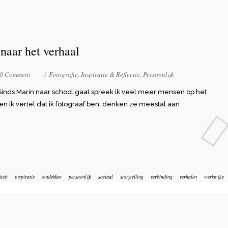
 naar het verhaal
0 Comment
Fotografie
,
Inspiratie & Reflectie
,
Persoonlijk
. Sinds Marin naar school gaat spreek ik veel meer mensen op het
n ik vertel dat ik fotograaf ben, denken ze meestal aan
iteit
inspiratie
ontdekken
persoonlijk
sociaal
storytelling
verbinding
verhalen
werkwijze