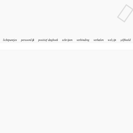
lichtpuntjes
persoonlijk
positief dagboek
schrijven
verbinding
verhalen
welzijn
zelfbeeld