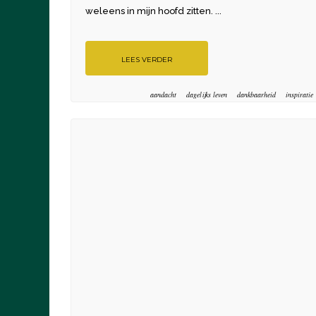
weleens in mijn hoofd zitten. ...
LEES VERDER
aandacht
dagelijks leven
dankbaarheid
inspiratie